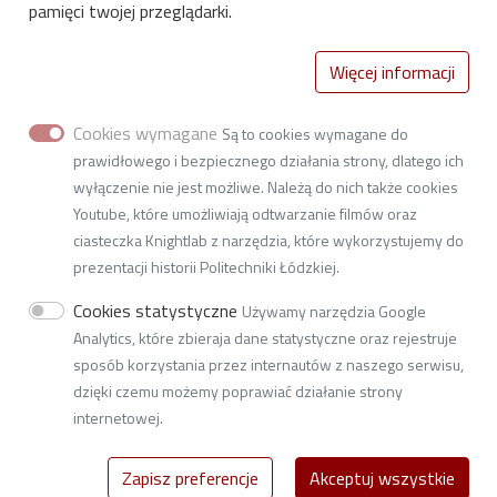
pamięci twojej przeglądarki.
Więcej informacji
Cookies wymagane
Są to cookies wymagane do
Centrum Sportu Politechniki Łódzkiej
prawidłowego i bezpiecznego działania strony, dlatego ich
Al. Politechniki 11 (budynek C-4)
wyłączenie nie jest możliwe. Należą do nich także cookies
Youtube, które umożliwiają odtwarzanie filmów oraz
93-590 Łódź
ciasteczka Knightlab z narzędzia, które wykorzystujemy do
prezentacji historii Politechniki Łódzkiej.
tel: (042) 631-28-65, (042) 631-28-21,
Cookies statystyczne
Używamy narzędzia Google
adres e-mail:
S3@adm.p.lodz.pl
Analytics, które zbieraja dane statystyczne oraz rejestruje
https://www.facebook.com/centrum.sportu.11
sposób korzystania przez internautów z naszego serwisu,
dzięki czemu możemy poprawiać działanie strony
internetowej.
© 2026
Politechnika Łódzka
Zapisz preferencje
Akceptuj wszystkie