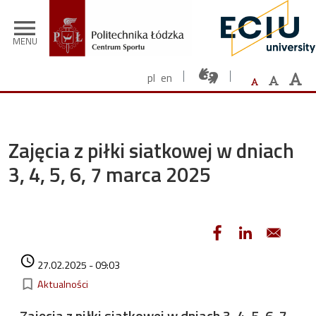
Przejdź do treści
menu
MENU
pl
en
Zajęcia z piłki siatkowej w dniach
3, 4, 5, 6, 7 marca 2025
Data dodania
access_time
27.02.2025 - 09:03
Kategorie
bookmark_border
Aktualności
Zajęcia z piłki siatkowej w dniach 3, 4, 5, 6, 7