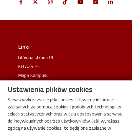
Linki
Główna strona PŁ
KU AZS PŁ
Mapa Kampusu
Koronawirus - informacje i zarządzenia
Ustawienia plików cookies
PŁ
Serwis wykorzystuje pliki cookies. Używamy informacji
Deklaracja dostępności
zapisanych za pomocą cookies i podobnych technologii w
celach statystycznych oraz w celu dostosowania serwisu
do indywidualnych potrzeb użytkowników. Jeśli wyrażasz
zgodę na używanie cookies, to będą one zapisane w