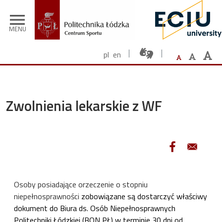
Skip to main content
menu
MENU
pl
en
Zwolnienia lekarskie z WF
Osoby posiadające orzeczenie o stopniu
niepełnosprawności
zobowiązane są dostarczyć właściwy
dokument do Biura ds. Osób Niepełnosprawnych
Politechniki Łódzkiej (BON PŁ) w terminie 30 dni od