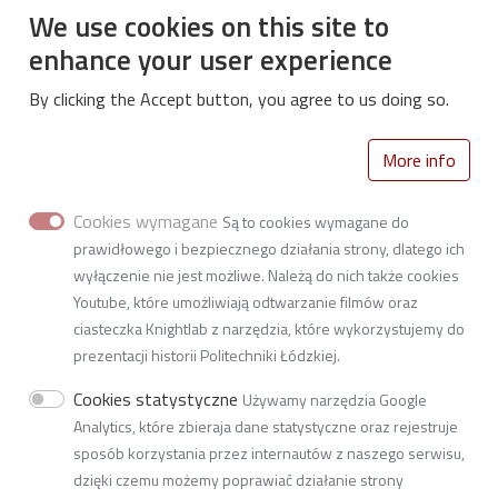
We use cookies on this site to
enhance your user experience
By clicking the Accept button, you agree to us doing so.
More info
Cookies wymagane
Są to cookies wymagane do
Centrum Sportu Politechniki Łódzkiej
prawidłowego i bezpiecznego działania strony, dlatego ich
Al. Politechniki 11 (budynek C-4)
wyłączenie nie jest możliwe. Należą do nich także cookies
Youtube, które umożliwiają odtwarzanie filmów oraz
93-590 Łódź
ciasteczka Knightlab z narzędzia, które wykorzystujemy do
prezentacji historii Politechniki Łódzkiej.
tel: (042) 631-28-65, (042) 631-28-21,
Cookies statystyczne
Używamy narzędzia Google
adres e-mail:
S3@adm.p.lodz.pl
Analytics, które zbieraja dane statystyczne oraz rejestruje
https://www.facebook.com/centrum.sportu.11
sposób korzystania przez internautów z naszego serwisu,
dzięki czemu możemy poprawiać działanie strony